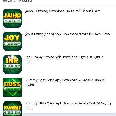
RECENT POSTS
Jaiho 91 (Yono) Download Up To ₹51 Bonus Claim
Joy Rummy (Yono) App Download & Win ₹55 Real Cash
Inr Rummy – Yono Apk Download – get ₹58 SignUp
Bonus
Rummy Boss Yono Apk Download & Get ₹ 61 Bonus
Claim
Rummy 888 – Yono Apk Download & win Cash 61 SignUp
Bonus