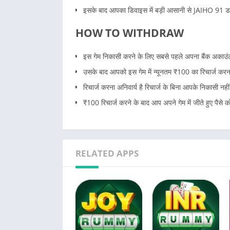
इसके बाद आपका डिवाइस में बड़ी आसानी से JAIHO 91 
HOW TO WITHDRAW
इस गेम निकासी करने के लिए सबसे पहले अपना बैंक अकाउंट
उसके बाद आपको इस गेम में न्यूनतम ₹100 का रिचार्ज करना
रिचार्ज करना अनिवार्य है रिचार्ज के बिना आपके निकासी नहीं
₹100 रिचार्ज करने के बाद आप अपने गेम में जीते हुए पैसे 
RELATED APPS