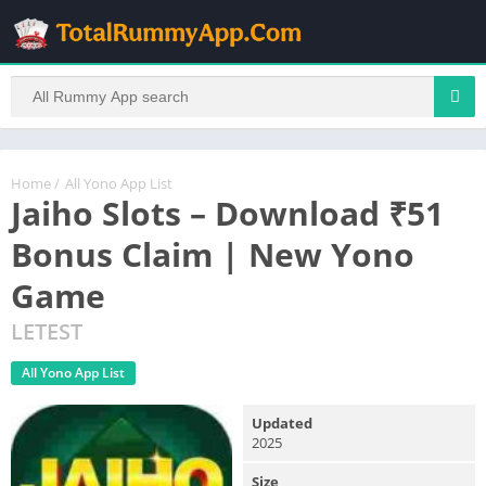
Home
/
All Yono App List
Jaiho Slots – Download ₹51
Bonus Claim | New Yono
Game
LETEST
All Yono App List
Updated
2025
Size