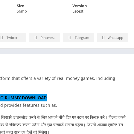
Size
Version
56mb
Letest
Twitter
Pinterest
Telegram
Whatsapp
form that offers a variety of real-money games, including
HO RUMMY DOWNLOAD
nd provides features such as.
ै। जिसको डाउनलोड करने के लिए आपको नीचे दिए गए बटन पर क्लिक करे। क्लिक करने
बर से रजिस्टर करना पड़ेगा और एक पासवर्ड लगाना पड़ेगा। जिससे आपका एकॉन्ट बन
 बहुत सारा एप देखें को मिलेगा।