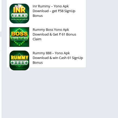
Inr Rummy – Yono Apk
Download – get ₹58 SignUp
Bonus
Rummy Boss Yono Apk
Download & Get ₹ 61 Bonus
Claim
Rummy 888 – Yono Apk
Download & win Cash 61 SignUp
Bonus