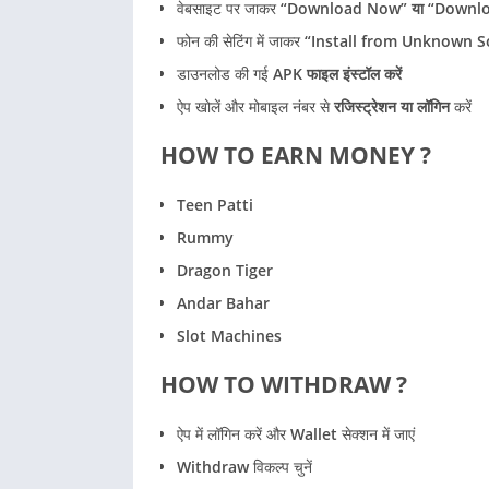
वेबसाइट पर जाकर
“Download Now” या “Downl
फोन की सेटिंग में जाकर
“Install from Unknown S
डाउनलोड की गई
APK फाइल इंस्टॉल करें
ऐप खोलें और मोबाइल नंबर से
रजिस्ट्रेशन या लॉगिन
करें
HOW TO EARN MONEY ?
Teen Patti
Rummy
Dragon Tiger
Andar Bahar
Slot Machines
HOW TO WITHDRAW ?
ऐप में लॉगिन करें और
Wallet
सेक्शन में जाएं
Withdraw
विकल्प चुनें