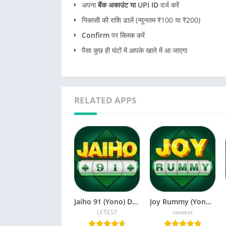
अपना
बैंक अकाउंट या UPI ID
दर्ज करें
निकासी की राशि डालें (न्यूनतम ₹100 या ₹200)
Confirm
पर क्लिक करें
पैसा कुछ ही घंटों में आपके खाते में आ जाएगा
RELATED APPS
Jaiho 91 (Yono) Download Up To ₹51 Bonus Claim
Joy Rummy (Yono) App Download & Win ₹55 Real Cash
LETEST
newest