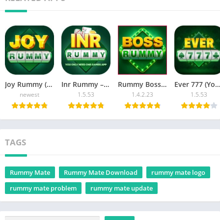
Joy Rummy (Yono) App Download & Win ₹55 Real Cash
Inr Rummy – Yono Apk Download – get ₹58 SignUp Bonus
Rummy Boss Yono Apk Download & Get ₹ 61 Bonus Claim
Ever 777 (Yono) Apk Download & Get ₹65 SignUp Bonus
newest
1.5.53
1.4.2.23
1.5.53
TAGS
Rummy Mate
Rummy Mate Download
rummy mate logo
rummy mate problem
rummy mate update