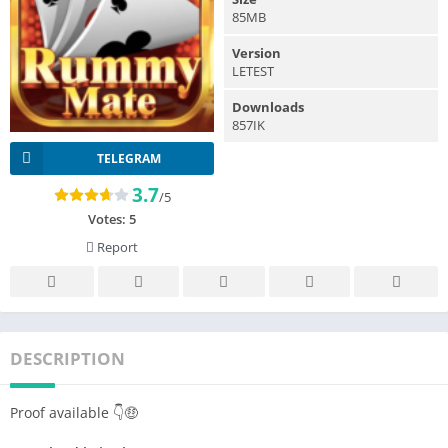
85MB
Version
LETEST
Downloads
857IK
TELEGRAM
3.7
/5
Votes:
5
Report
DESCRIPTION
Proof available 👇🤑