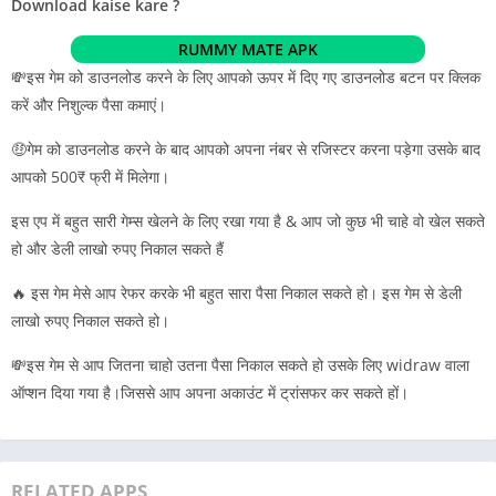
Download kaise kare ?
RUMMY MATE APK
💸इस गेम को डाउनलोड करने के लिए आपको ऊपर में दिए गए डाउनलोड बटन पर क्लिक
करें और निशुल्क पैसा कमाएं।
🤑गेम को डाउनलोड करने के बाद आपको अपना नंबर से रजिस्टर करना पड़ेगा उसके बाद
आपको 500₹ फ्री में मिलेगा।
इस एप में बहुत सारी गेम्स खेलने के लिए रखा गया है & आप जो कुछ भी चाहे वो खेल सकते
हो और डेली लाखो रुपए निकाल सकते हैं
🔥 इस गेम मेसे आप रेफर करके भी बहुत सारा पैसा निकाल सकते हो। इस गेम से डेली
लाखो रुपए निकाल सकते हो।
💸इस गेम से आप जितना चाहो उतना पैसा निकाल सकते हो उसके लिए widraw वाला
ऑप्शन दिया गया है।जिससे आप अपना अकाउंट में ट्रांसफर कर सकते हों।
RELATED APPS